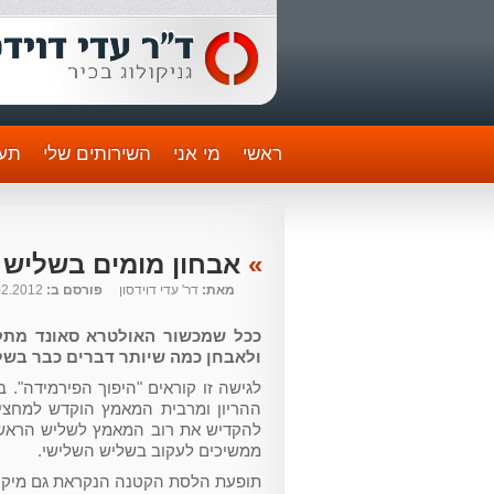
ראשי
מי אני
השירותים שלי
תעו
»
אבחון מומים בשליש ה
מאת:
דר' עדי דוידסון
פורסם ב:
02.2012
ככל שמכשור האולטרא סאונד מתקד
ולאבחן כמה שיותר דברים כבר בשל
לגישה זו קוראים "היפוך הפירמידה"
ההריון ומרבית המאמץ הוקדש למחצי
להקדיש את רוב המאמץ לשליש הראשו
ממשיכים לעקוב בשליש השלישי.
תופעת הלסת הקטנה הנקראת גם מיקרוג