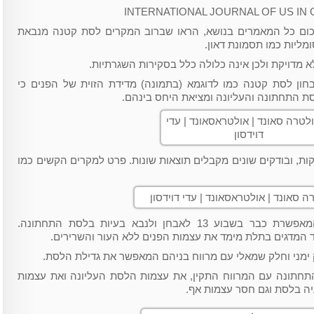
INTERNATIONAL JOURNAL OF US I
כום כל המאמרים בנושא, הראו שברוב המקרים לסת קטנה מנבאת
מליות כמו תסמונת דאון.
 מדויקת ולכן אינה כלולה כלל בסקירות השגרתיות.
בחון לסת קטנה כמו לדוגמא (בתמונה) מדידת הזוית של הפנים כי
סת התחתונה והעליונה ומציאת היחס בינהם.
יקות, ובודקים שונים מקבלים תוצאות שונות. פרט למקרים הקשים כמו
לאחרונה התגלתה טכניקה חדשה המאפשרת כבר בשבוע 13 לאבחן ולנבא בעיות בלסת התחתונה.
המדגים בתלת מימד את עצמות הפנים ללא העור והשרירים.
מני וחלק שמאלי עם מרווח בניהם המאפשר את גדילת הלסת.
תחתונה עם המרווח התקין, את עצמות הלסת העליונה ואת עצמות
ה בלסת וגם חסר עצמות אף.