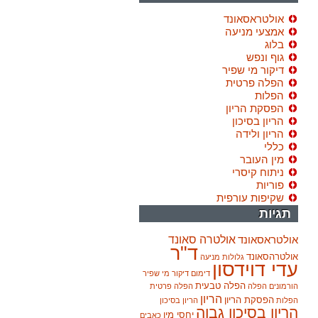
אולטראסאונד
אמצעי מניעה
בלוג
גוף ונפש
דיקור מי שפיר
הפלה פרטית
הפלות
הפסקת הריון
הריון בסיכון
הריון ולידה
כללי
מין העובר
ניתוח קיסרי
פוריות
שקיפות עורפית
תגיות
אולטרה סאונד
אולטראסאונד
ד"ר
אולטרהסאונד
גלולות מניעה
עדי דוידסון
דימום
דיקור מי שפיר
הפלה טבעית
הורמונים
הפלה
הפלה פרטית
הריון
הפסקת הריון
הפלות
הריון בסיכון
הריון בסיכון גבוה
יחסי מין
כאבים