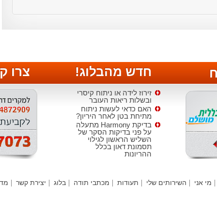
חדש מהבלוג!
צרו ק
ח
זירוז לידה או ניתוח קיסרי
ובשלות ריאות העובר
האם כדאי לעשות ניתוח
מתיחת בטן לאחר היריון?
בדיקת Harmony מתעלה
על פני בדיקות הסקר של
השליש הראשון לגילוי
תסמונת דאון בכלל
ההריונות
הטיפול בקרישיות יתר
(טרומבופיליה)
חידושים באולטרה סאונד
מי אני
השירותים שלי
תעודות
מכתבי תודה
בלוג
יצירת קשר
מדי