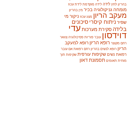
לידה
בהריון
לחץ
לידה מוקדמת
לידת עכוז
מומחה גניקולוגיה בכיר
מין בהריון
מעקב הריון
ניקור מי
מצג עכוז
ניתוח קיסרי
סיכונים
שפיר
עדי
בלידה
סקירת מערכות
דוידסון
עובר
פוריות
פסיכולוגיה
צוואר
רופא הריון
רופא למעקב
רחם מקוצר
הריון
רופא לנשים בהריון
רחם
רפואת אם עובר
שקיפות עורפית
רפואת נשים
שקיפות תוך
תסמונת דאון
מוחית
תאומים