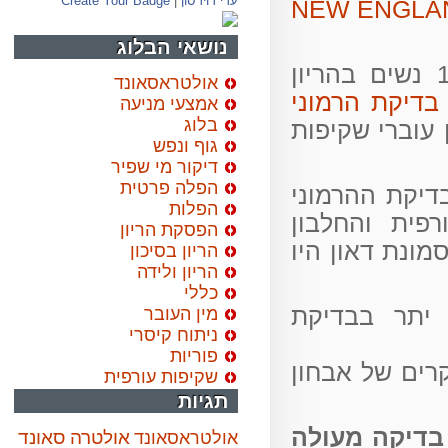
עדי דוידסון
|
Create Your Badge
 בעיתון היוקרתי NEW ENGLAND
נושאי הבלוג
גרת המחקר נלקחו דגימות דם מ- 19,000 נשים בהריון
אולטראסאונד
דיקת הרמוני
אמצעי מניעה
בלוג
וברי שקיפות
גוף ונפש
דיקור מי שפיר
הפלה פרטית
כשבדיקת ההרמוני
הפלות
ת והחלבון
הפסקת הריון
 מקרים של תסמונת דאון היו
הריון בסיכון
הריון ולידה
כללי
אבחון יתר בבדיקת
מין העובר
ניתוח קיסרי
פוריות
ות ובדיקות הסקר היו 854 מקרים של אבחון
שקיפות עורפית
תגיות
דיקה מעולה
אולטרה סאונד
אולטראסאונד