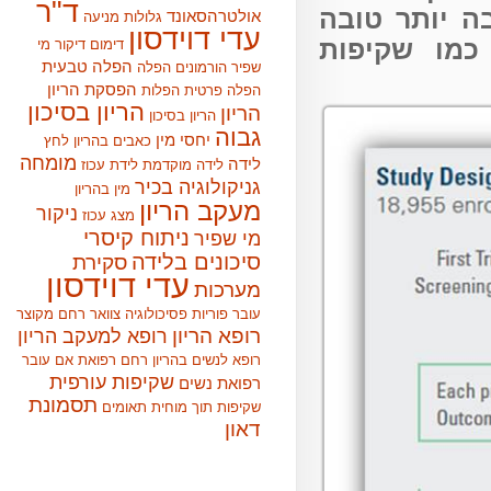
ד"ר
יותר טובה
אולטרהסאונד
גלולות מניעה
עדי דוידסון
מו שקיפות
דימום
דיקור מי
הפלה טבעית
שפיר
הורמונים
הפלה
הפסקת הריון
הפלה פרטית
הפלות
הריון בסיכון
הריון
הריון בסיכון
גבוה
יחסי מין
כאבים בהריון
לחץ
מומחה
לידה
לידה מוקדמת
לידת עכוז
גניקולוגיה בכיר
מין בהריון
מעקב הריון
ניקור
מצג עכוז
ניתוח קיסרי
מי שפיר
סיכונים בלידה
סקירת
עדי דוידסון
מערכות
עובר
פוריות
פסיכולוגיה
צוואר רחם מקוצר
רופא הריון
רופא למעקב הריון
רופא לנשים בהריון
רחם
רפואת אם עובר
שקיפות עורפית
רפואת נשים
תסמונת
שקיפות תוך מוחית
תאומים
דאון