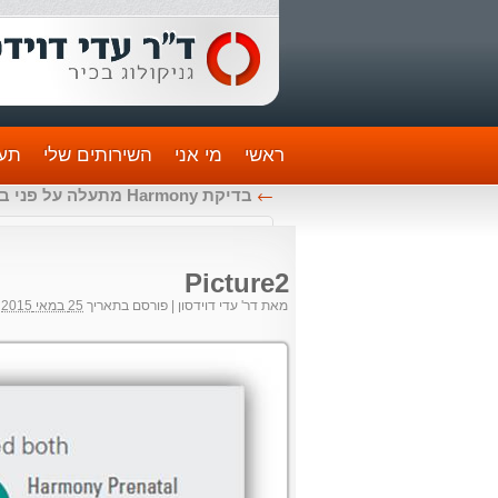
ראשי
מי אני
השירותים שלי
תעו
←
בדיקת Harmony מתעלה על פני בדיקות הסקר של השליש הראשון לגילוי תסמונת דאון בכלל ההריונות
Picture2
מאת
דר' עדי דוידסון
|
פורסם בתאריך
25 במאי 2015