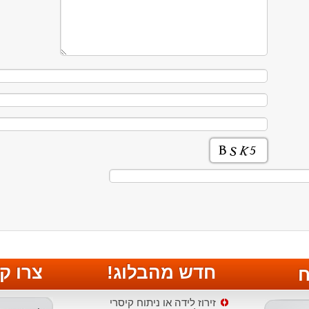
חדש מהבלוג!
צרו ק
ח
זירוז לידה או ניתוח קיסרי