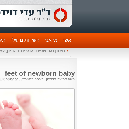
ראשי
מי אני
השירותים שלי
תעו
←
חיסון נגד שפעת לנשים בהריון, עש
feet of newborn baby
מאת
דר' עדי דוידסון
|
פורסם בתאריך
6 בפברואר 2012