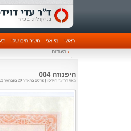
ראשי
מי אני
השירותים שלי
תעו
←
תעודות
היפנוזה 004
מאת
דר' עדי דוידסון
|
פורסם בתאריך
20 בפברואר 2012