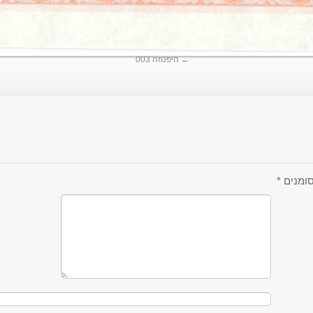
היפנוזה 003
ומנים
*