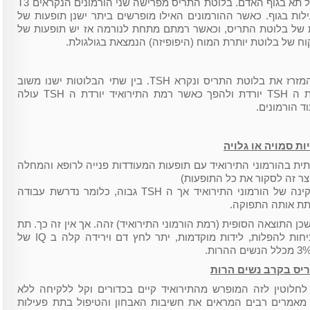
כל התהליכים הכימיים המתרחשים בכל תא בגוף האדם. בלוטת התריס מפרישה שני הורמונים הנקראים T3
הפעילות בגוף. כאשר ההורמונים האילו מופרשים ביתר ישנן תופעות של
ות של בלוטת התריס, וכאשר רמתם מתחת לנורמה אז יש תופעות של
ח של בלוטת יותרת המוח (היפופיזה) הנמצאת בגולגולת.
בלוטת יותרת המוח מפרישה הורמון המזרז את בלוטת התריס ונקרא TSH. בין שתי הבלוטות ישנו משוב
ישיר. כאשר רמת התירואיד עולה רמת ה TSH יורדת ולהפך כאשר רמת התירואיד יורדת ה TSH עולה
 הורמונים.
ת סמויה או גלויה
ית בהורמוני התירואיד עם תופעות המעודדות פנייה לרופא והמחלה
צר זה לסקור את כל התופעות)
תת פעילות סמויה מאופיינת ברמה תקינה של הורמוני התירואיד אך ה TSH גבוה, כלומר נדרשת עבודה
תת אותה התפוקה.
ן התוצאה הסופית (רמת הורמוני התירואיד) זהה. אך אין זה כך. תת
פעילות סמויה בהריון מעלה את השכיחות להפלות, לידות מוקדמות, יתר לחץ דם וירידה קלה ב IQ של
יס בקרב נשים הרות
לחלוטין לזה המופרש מהתירואיד קיים בכדורים וקל ללקיחה ללא
ם מאמרים רבים המראים את חשיבות האבחון והטיפול בתת פעילות