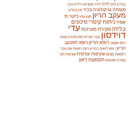
לידה
בהריון
לחץ
לידה מוקדמת
לידת עכוז
מומחה גניקולוגיה בכיר
מין בהריון
מעקב הריון
ניקור מי
מצג עכוז
ניתוח קיסרי
סיכונים
שפיר
עדי
בלידה
סקירת מערכות
דוידסון
עובר
פוריות
פסיכולוגיה
צוואר
רופא הריון
רופא למעקב
רחם מקוצר
הריון
רופא לנשים בהריון
רחם
רפואת אם עובר
שקיפות עורפית
רפואת נשים
שקיפות תוך
תסמונת דאון
מוחית
תאומים