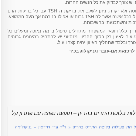
יש צורך לבדוק את כל הנשים ההרות.
לדעתי אין כל ספק. הבדיקה היא פשוטה ולא יקרה. ניתן לשלב את בדיקת ה TSH עם כל בדיקות הדם
הנלקחות בתחילת הריון. ויש צורך לטפל בכל אישה אשר לה TSH גבוה או אפילו בנורמה אך מעל הממוצע.
רבות והשתכנעתי בחשיבותה.
דרך כלל רופאי המשפחה מתחילים טיפול ברמה נמוכה ומעלים כל
ים לאיזון רק בסוף ההריון. מנסיוני יש להתחיל במינונים גבוהים
ורך ובלבד שתהליך האיזון יהיה קצר ויעיל.
לרפואת אם-עובר וגניקולוג בכיר
ות בלוטת התריס בהריון – תופעה נפוצה עם פתרון קל
ל תת פעילות בלוטת התריס בהריון « ד"ר עדי דוידסון – גניקולוגיה