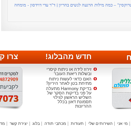
וקסין" – כמה מילות הרגעה לנשים בהריון | ד"ר עדי דוידסון - מומחה
חדש מהבלוג!
צרו ק
ח
זירוז לידה או ניתוח קיסרי
ובשלות ריאות העובר
האם כדאי לעשות ניתוח
מתיחת בטן לאחר היריון?
בדיקת Harmony מתעלה
על פני בדיקות הסקר של
השליש הראשון לגילוי
תסמונת דאון בכלל
ההריונות
הטיפול בקרישיות יתר
(טרומבופיליה)
חידושים באולטרה סאונד
מי אני
השירותים שלי
תעודות
מכתבי תודה
בלוג
יצירת קשר
מדי