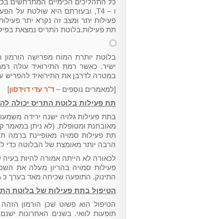
ו – T4, ובעזרתם היא שולטת על 
פעילות יתר ומצב זה נקרא יתר פעיל
תת פעילות.בלוטת התריס נמצאת בפיקו
במטרה לדרבן את התירואיד להפריש עוד
[למאמרים נוספים –
ד"ר עדי דוידסון
]
תת פעילות בלוטת התריס יכולה להיו
בתת פעילות גלויה ישנה ירידה משמעות
מאובחנת ומטופלת. (לא ניתן במאמר ק
הרבה יותר מאומצת של הבלוטה כדי ל
לכאורה לא הייתה אמורה להיות בעיה שכ
התינוק. התופעה שכיחה מאד בערך כ 3% מכלל הנשים ההרות.
הטיפול בתת פעילות של בלוטת התר
הטיפול הוא פשוט שכן הורמון הזהה 
תופעות לוואי. בשנים האחרונות ישנ