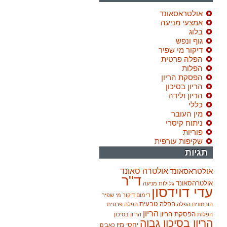
אולטראסאונד
אמצעי מניעה
בלוג
גוף ונפש
דיקור מי שפיר
הפלה פרטית
הפלות
הפסקת הריון
הריון בסיכון
הריון ולידה
כללי
מין העובר
ניתוח קיסרי
פוריות
שקיפות עורפית
תגיות
אולטרה סאונד
אולטראסאונד
ד"ר
אולטרהסאונד
גלולות מניעה
עדי דוידסון
דימום
דיקור מי שפיר
הפלה טבעית
הורמונים
הפלה
הפלה פרטית
הריון
הפסקת הריון
הפלות
הריון בסיכון
הריון בסיכון גבוה
יחסי מין
כאבים