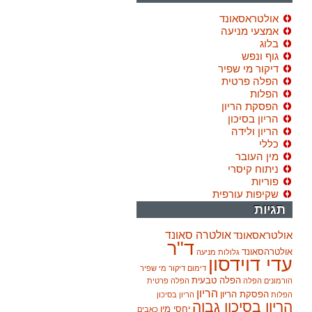
אולטראסאונד
אמצעי מניעה
בלוג
גוף ונפש
דיקור מי שפיר
הפלה פרטית
הפלות
הפסקת הריון
הריון בסיכון
הריון ולידה
כללי
מין העובר
ניתוח קיסרי
פוריות
שקיפות עורפית
תגיות
אולטרה סאונד
אולטראסאונד
ד"ר
אולטרהסאונד
גלולות מניעה
עדי דוידסון
דימום
דיקור מי שפיר
הפלה טבעית
הורמונים
הפלה
הפלה פרטית
הריון
הפסקת הריון
הפלות
הריון בסיכון
הריון בסיכון גבוה
יחסי מין
כאבים