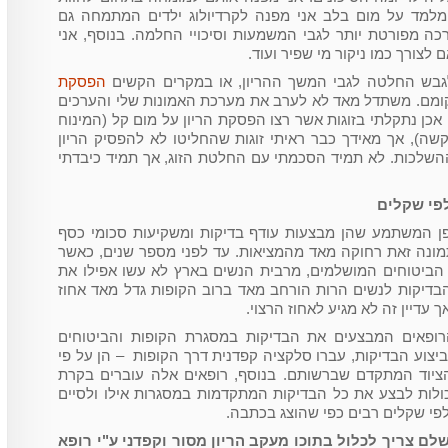
למד על מום בלב אני מפנה לקרדיולוג ילדים המתמחה גם
ה מפורטת יותר לגבי המשמעות וסיכויי החלמה. בנוסף, אני
צורך כמו ניקור מי שפיר ועוד.
 לגבש החלטה לגבי המשך ההריון, או במקרים הקשים
הפסקת
מקומם. משתדל מאד לא לערב את מערכת האמונות שלי והערכים
כן נתקלתי בזוגות אשר רצו הפסקת הריון על מום קל (המינוח
ד קשה), אך מאידך כבר ראיתי זוגות שהחליטו לא להפסיק הריון
שלכות. לא תמיד הסכמתי עם החלטת הזוג, אך תמיד כיבדתי
פי שקלים
פן המשתמע שהן מבצעות עודף בדיקות ומשקיעות סכומי כסף
תמונה זאת רחוקה מאד מהמציאות. עד לפני מספר שנים, כאשר
 הביטוחים המושלמים, מרבית הנשים בארץ לא עשו אפילו את
בדיקות לנשים הרות הורחב מאד ברוב הקופות גדל מאד אחוז
עדיין זה לא מגיע לאחוז הרצוי.
ופאים המבצעים את הבדיקות במסגרת הקופות והביטוחים
ביצוע הבדיקות, עברו סלקציה קפדנית דרך הקופות – הן על פי
ציוד המתקדם שברשותם. בנוסף, רופאים אלה עוברים בקרת
ולות לבצע את כל הבדיקות המתקדמות במסגרות אילו ולסיים
פי שקלים רבים כפי שהוצג בכתבה.
לם צריך לכלול בתוכו מעקב הריון מסור וקפדני ע"י רופא