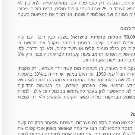
וותת, הנכונה רק לגבי פלח קטן מהאוכלוסייה ולחלוטין לא
מייצגת את מה שקורה בישראל. כרופא העובד כ- 25 שנה בשתי קופות חולים, בבית חולים ציבורי
פים מגוונים ועם אוכלוסיות שונות, אני מכיר את המציאות בשטח
50 הפלות פרטיות
בישראל
בשנה לבין ריבוי הבדיקות
 אפילו במומים קלים. הצופה בכתבה מקבל את הרושם כי
ת רק בגלל מומים קלים או חשד למום, ולא כך הדבר.
לפי
רק 17% מההפלות הפרטיותהמבוצעות קשורות לבריאות העובר, ורק 6%
קב מום בעובר, הן בעקבות מום קשה וחד משמעי, ורק מקצתן
הן בעקבות מום קל. בנוסף מראה הדוח הנ"ל שמ- 1990 ועד היום במשך יש ירידה ב 30% בהפלות
המבוצעות עקב חשד למום בעובר. ב 20 שנה האחרונות חלה התקדמות עצומה גם בטכנולוגיה של
ע הרפואי שלנו באבחון מוקדם, וגם בנגישות הבדיקות
 לא התאפשר להן בעבר להשתמש בטכנולוגיות אילו. ולמרות
מע הבדיקות יכולות לאשר תקינות ולהרגיע ולא רק למצוא
?
ת למצוא מומים בסקירת מערכות. השיחה שלאחר הסקירה קשה
ני מנסה להביא לבני הזוג עד כמה שאפשר באופן אובייקטיבי את
 הילד ומה הסיכונים. אני מפנה אותם למומחה בתחום לחוות