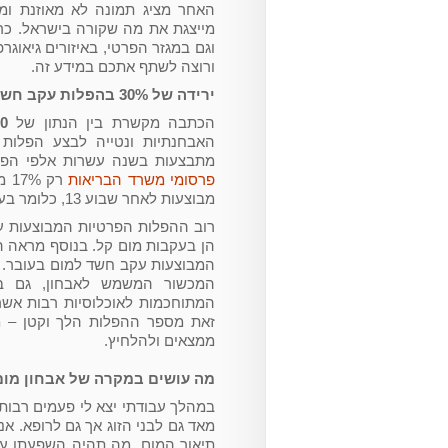
האחר מציג תמונה לא מאוזנת ומע
וגם במגזר הפרטי, באיזורים גיאוגר
ורוצה לשתף אתכם במידע זה.
ירידה של 30% בהפלות עקב חשד למום
הכתבה מקשרת בין הנתון של
,000
האבחנתיות ונטייה לבצע הפלות
מתבצעות בשנה עשרות אלפי הפלו
פרסומי משרד הבריאות
מבוצעות לאחר שבוע 13, כלומר בעקבות הבדיקות האבחנתיות.
רוב ההפלות הפרטיות המבוצעות ע
המכשור המשמש לאבחון, גם ביד
המתוחכמות לאוכלוסיות רבות אשר
זאת מספר ההפלות הלך וקטן – מש
ממצאים ולהלחיץ.
מה עושים במקרה של אבחון מום
במהלך עבודתי יצא לי פעמים רבו
מאד גם לבני הזוג אך גם לרופא. א
תיאור המום. מה תהיה השפעתו על