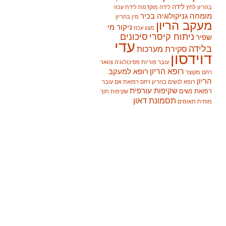
לידה
בהריון
לחץ
לידה מוקדמת
לידת עכוז
מומחה גניקולוגיה בכיר
מין בהריון
מעקב הריון
ניקור מי
מצג עכוז
ניתוח קיסרי
סיכונים
שפיר
עדי
בלידה
סקירת מערכות
דוידסון
עובר
פוריות
פסיכולוגיה
צוואר
רופא הריון
רופא למעקב
רחם מקוצר
הריון
רופא לנשים בהריון
רחם
רפואת אם עובר
שקיפות עורפית
רפואת נשים
שקיפות תוך
תסמונת דאון
מוחית
תאומים