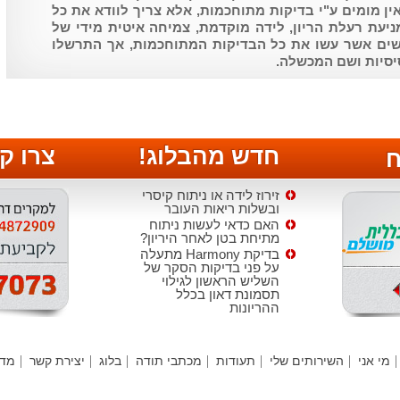
ין מומים ע"י בדיקות מתוחכמות, אלא צריך לוודא את כל
ניעת רעלת הריון, לידה מוקדמת, צמיחה איטית מידי של
נשים אשר עשו את כל הבדיקות המתוחכמות, אך התרשלו
יסיות ושם המכשלה.
חדש מהבלוג!
צרו ק
ח
זירוז לידה או ניתוח קיסרי
ובשלות ריאות העובר
האם כדאי לעשות ניתוח
מתיחת בטן לאחר היריון?
בדיקת Harmony מתעלה
על פני בדיקות הסקר של
השליש הראשון לגילוי
תסמונת דאון בכלל
ההריונות
הטיפול בקרישיות יתר
(טרומבופיליה)
חידושים באולטרה סאונד
מי אני
השירותים שלי
תעודות
מכתבי תודה
בלוג
יצירת קשר
מדי