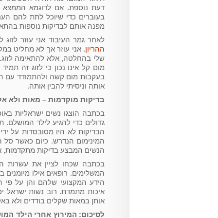
דעת נוספת. אם לדוגמא הממצא מ
בעוברים כדי שיוכל לתת להם הערכ
מפנה אותם לבדיקות נוספות בהתאם ל
לאחר גמר העיבוד אני עוזר לזוג
ההריון
. אני עוזר אך לא מחליט ב
שלי בהחלטה, אלא להתאימה לזוג. א
מום קל אינו נכון כי לזוג זה תמי
בעקבות מום קשה ולהתמודד עם הה
אותה וניסיתי להבין אותה.
בדיקות מוקדמות – מאות ולא אל
בכתבה הוצגו נשים ישראליות באו
גדולים כדי להגיע לילד המושלם. 
הבדיקות לא היו מסובסדות על ידי
המינימום הנדרש. כיום כאשר סל ה
הנשים המבצע בדיקות מתקדמות, אך 
בכתבה שכחו לציין את עשרות הר
המשלימים. רופאים אילו מיומנים ב
הידע המקצועי שלהם והן על פי ה
איכות מתמדת. רוב נשות ישראל יכ
אותן במאות שקלים בודדים ולא באל
לסיכום: המירוץ אחרי הילד המוש