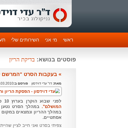
ראשי
מי אני
השירותים שלי
תעו
בדיקת הריון
פוסטים בנושא:
» בעקבות הסרט "המרשם ליל
מאת:
דר' עדי דוידסון
פורסם ב:
.03.2010
לפני שבוע הוקרן בערוץ 10 סרטה הדוקומנטרי של אורנה בן דור –
המושלם".
במהלך הסרט נטען כ
במהלך ההריון ונמצאים במקום 
אסתטיים.
צפיתי בסרט ואני חייב לציין שהיי