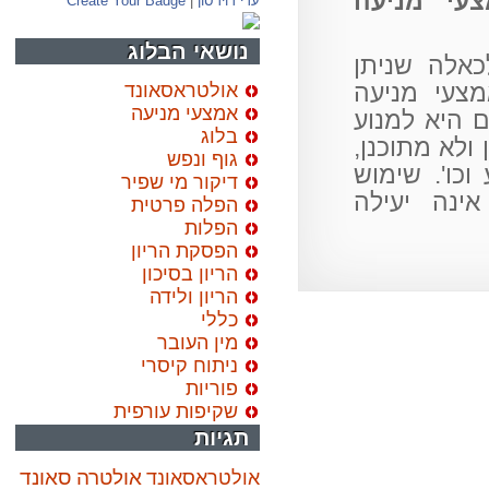
י מניעה
עדי דוידסון
|
Create Your Badge
נושאי הבלוג
לה שניתן
עי מניעה
אולטראסאונד
אמצעי מניעה
יא למנוע
בלוג
לא מתוכנן,
גוף ונפש
ו'. שימוש
דיקור מי שפיר
ה יעילה
הפלה פרטית
הפלות
הפסקת הריון
הריון בסיכון
הריון ולידה
כללי
מין העובר
ניתוח קיסרי
פוריות
שקיפות עורפית
תגיות
אולטרה סאונד
אולטראסאונד