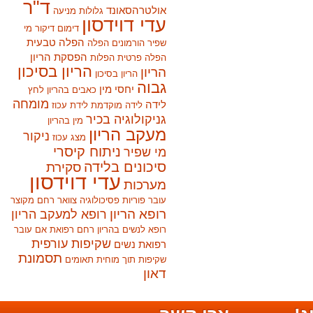
ד"ר
אולטרהסאונד
גלולות מניעה
עדי דוידסון
דימום
דיקור מי
הפלה טבעית
שפיר
הורמונים
הפלה
הפסקת הריון
הפלה פרטית
הפלות
הריון בסיכון
הריון
הריון בסיכון
גבוה
יחסי מין
כאבים בהריון
לחץ
מומחה
לידה
לידה מוקדמת
לידת עכוז
גניקולוגיה בכיר
מין בהריון
מעקב הריון
ניקור
מצג עכוז
ניתוח קיסרי
מי שפיר
סיכונים בלידה
סקירת
עדי דוידסון
מערכות
עובר
פוריות
פסיכולוגיה
צוואר רחם מקוצר
רופא הריון
רופא למעקב הריון
רופא לנשים בהריון
רחם
רפואת אם עובר
שקיפות עורפית
רפואת נשים
תסמונת
שקיפות תוך מוחית
תאומים
דאון