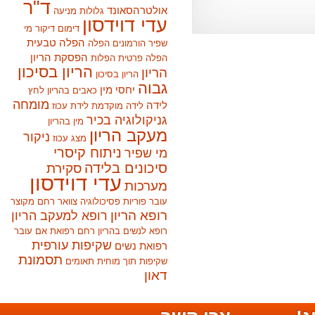
ד"ר
אולטרהסאונד
גלולות מניעה
עדי דוידסון
דימום
דיקור מי
הפלה טבעית
שפיר
הורמונים
הפלה
הפסקת הריון
הפלה פרטית
הפלות
הריון בסיכון
הריון
הריון בסיכון
גבוה
יחסי מין
כאבים בהריון
לחץ
מומחה
לידה
לידה מוקדמת
לידת עכוז
גניקולוגיה בכיר
מין בהריון
מעקב הריון
ניקור
מצג עכוז
ניתוח קיסרי
מי שפיר
סיכונים בלידה
סקירת
עדי דוידסון
מערכות
עובר
פוריות
פסיכולוגיה
צוואר רחם מקוצר
רופא הריון
רופא למעקב הריון
רופא לנשים בהריון
רחם
רפואת אם עובר
שקיפות עורפית
רפואת נשים
תסמונת
שקיפות תוך מוחית
תאומים
דאון