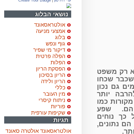
עדי דוידסון
|
Create Your Badge
נושאי הבלוג
אולטראסאונד
אמצעי מניעה
בלוג
גוף ונפש
דיקור מי שפיר
הפלה פרטית
הפלות
הפסקת הריון
 רק משפט
הריון בסיכון
כבר שכחו
הריון ולידה
 גם נכון
כללי
רבה יותר
מין העובר
ניתוח קיסרי
ורות כמו
פוריות
הם. שפע
שקיפות עורפית
ך נוחים
תגיות
 נתונים,
.
אולטרה סאונד
אולטראסאונד