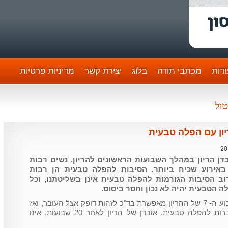
דות
מכתבי תודה
בלוג
יצירת קשר
מדיניות פרטיות
טול
ן עם הפלה טבעית
20
ן הריון במהלך השבועות הראשונים להריון. נשים רבות
באירוע שכיח ביותר. הסיבות להפלה טבעית הן רבות
וב הסיבות הגורמות להפלה טבעית אינן בשליטתנו, וכל
ה הטבעית יהיה לא נכון וחסר ביסוס.
בדיקת אולטרה-סאונד במהלך השבוע ה- 7 של ההריון מאפשרת בד"כ לזהות דופק אצל העובר, ואז
גם יורדת באופן משמעותי ההסתברות להפלה טבעית. אובדן של הריון לאחר 20 שבועות, אינו