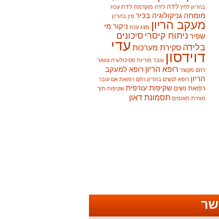
לידה
בהריון
לחץ
לידה מוקדמת
לידת עכוז
מומחה גניקולוגיה בכיר
מין בהריון
מעקב הריון
ניקור מי
מצג עכוז
ניתוח קיסרי
סיכונים
שפיר
עדי
בלידה
סקירת מערכות
דוידסון
עובר
פוריות
פסיכולוגיה
צוואר
רופא הריון
רופא למעקב
רחם מקוצר
הריון
רופא לנשים בהריון
רחם
רפואת אם עובר
שקיפות עורפית
רפואת נשים
שקיפות תוך
תסמונת דאון
מוחית
תאומים
שר