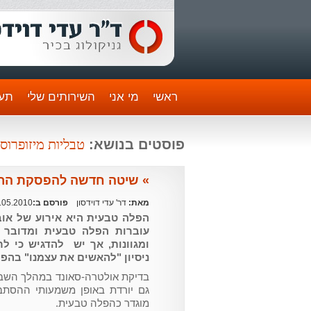
ראשי
מי אני
השירותים שלי
תעו
טבליות מיזופרוס
פוסטים בנושא:
» שיטה חדשה להפסקת הריו
מאת:
דר' עדי דוידסון
פורסם ב:
.05.2010
הפלה טבעית היא אירוע של אובד
עוברות הפלה טבעית ומדובר 
ומגוונות, אך יש להדגיש כי לר
ניסיון "להאשים את עצמנו" בהפל
מוגדר כהפלה טבעית.