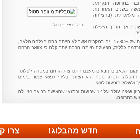
ובר בתרופה הנקראת
ה בשנים האחרונות
 מלאכותית (בהצלחה
טבליות מיזופרוסטול
נות אך הדרך היעילה
ק.
מחקרים עדכניים מראים על הצלחה של 75-80% וגם במקרים אשר לא הייתה בהם הצלחה מלאה,
הרדמה כללית, הפעולה הייתה הרבה יותר קלה כי צוואר הרחם
ודימום. הכאבים נובעים מעצם התכווצות הרחם במטרה לפלוט
ההפלה. חסרון נוסף הוא הצורך בליווי רפואי צמוד בימים
 ולשלול תופעות לוואי.
ניתן לבצע את הטיפול הנ"ל בכל הריון שאינו עולה על 12 שבועות ובתנאי שהאישה בריאה ואין לה
וש בתרופה.
חדש מהבלוג!
צרו ק
ח