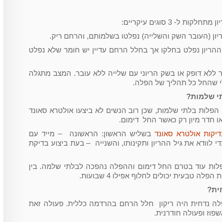
ל- 3 סוגים עיקריים:
ון (העובר השק והשלייה) נפלטו בשלמותם, והרחם ריק.
ההריון נפלט בחלקו אך בחלל הרחם עדיין יש חומר שלא נפלט
ללא דופק או בשק הריוני עם שלייה ללא עובר. המצב מתגלה
י שהחל כל תהליך של הפלה.
תי שלמות?
 הפלות בלתי שלמות, שכן רוב הנשים לא ביצעו אולטרא סאונד
ו חדר מיון רק כאשר החל דימום.
דיקות אולטרא סאונד
בשליש הראשון: הראשונה – מייד עם
 לוודא את גיל ההריון ותקינותו, והשנייה – בעת ביצוע בדיקת
לות עוד בטרם החל דימום וההפלה נהפכה לבלתי שלמה. בין
ה טבעית יכולים לחלוף אפילו 4 שבועות.
ית?
ה נדחית היה ריקון חלל הרחם בהרדמה כללית. פעולה זאת
פוז ופעולה חודרנית.