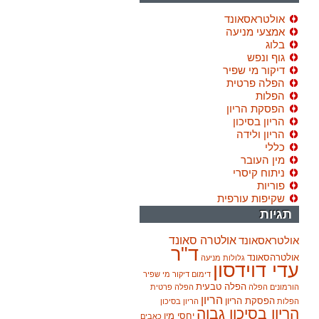
אולטראסאונד
אמצעי מניעה
בלוג
גוף ונפש
דיקור מי שפיר
הפלה פרטית
הפלות
הפסקת הריון
הריון בסיכון
הריון ולידה
כללי
מין העובר
ניתוח קיסרי
פוריות
שקיפות עורפית
תגיות
אולטרה סאונד
אולטראסאונד
ד"ר
אולטרהסאונד
גלולות מניעה
עדי דוידסון
דימום
דיקור מי שפיר
הפלה טבעית
הורמונים
הפלה
הפלה פרטית
הריון
הפסקת הריון
הפלות
הריון בסיכון
הריון בסיכון גבוה
יחסי מין
כאבים