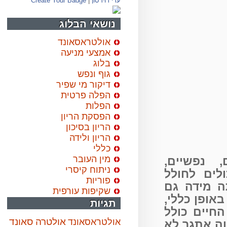
עדי דוידסון
|
Create Your Badge
נושאי הבלוג
אולטראסאונד
אמצעי מניעה
בלוג
גוף ונפש
דיקור מי שפיר
הפלה פרטית
הפלות
הפסקת הריון
הריון בסיכון
הריון ולידה
כללי
מין העובר
נפשיים,
ניתוח קיסרי
ים לחולל
פוריות
מידה גם
שקיפות עורפית
ופן כללי,
תגיות
יים כולל
אולטרה סאונד
אולטראסאונד
 אתגר לא