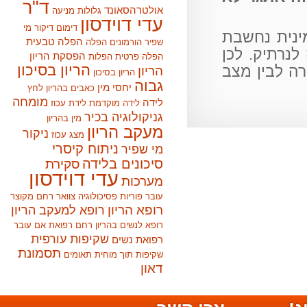
ד"ר
אולטרהסאונד
גלולות מניעה
עדי דוידסון
דימום
דיקור מי
נית נחשבת
הפלה טבעית
שפיר
הורמונים
הפלה
רתיק. לכן
הפסקת הריון
הפלה פרטית
הפלות
הריון בסיכון
 לבין מצב
הריון
הריון בסיכון
גבוה
יחסי מין
כאבים בהריון
לחץ
מומחה
לידה
לידה מוקדמת
לידת עכוז
גניקולוגיה בכיר
מין בהריון
מעקב הריון
ניקור
מצג עכוז
ניתוח קיסרי
מי שפיר
סיכונים בלידה
סקירת
עדי דוידסון
מערכות
עובר
פוריות
פסיכולוגיה
צוואר רחם מקוצר
רופא הריון
רופא למעקב הריון
רופא לנשים בהריון
רחם
רפואת אם עובר
שקיפות עורפית
רפואת נשים
תסמונת
שקיפות תוך מוחית
תאומים
דאון