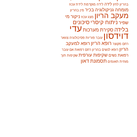
לידה
בהריון
לחץ
לידה מוקדמת
לידת עכוז
מומחה גניקולוגיה בכיר
מין בהריון
מעקב הריון
ניקור מי
מצג עכוז
ניתוח קיסרי
סיכונים
שפיר
עדי
בלידה
סקירת מערכות
דוידסון
עובר
פוריות
פסיכולוגיה
צוואר
רופא הריון
רופא למעקב
רחם מקוצר
הריון
רופא לנשים בהריון
רחם
רפואת אם עובר
שקיפות עורפית
רפואת נשים
שקיפות תוך
תסמונת דאון
מוחית
תאומים