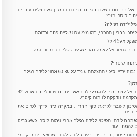
ע של ההרחם בשעת הלידה. במידה והנסיון לא מצליח עוברים
תוח קיסרי מוזמן.
של לידה רגילה?
קיסרי בהריון הנוכחי, כמו מצג עכוז שליית פתח וכדומה
ל מעל 4 קג'
וטה לחזור על עצמה כמו מצג עכוז שליית פתח וכדומה
יתוח קיסרי?
סיכוי ההצלחה עומד על 60-80 אחוז ללידה רגילה.
זמן?
אם הגורם לניתוח הקודם עשוי לחזור על עצמו, כמו לדוגמא יולדת אשר עברה זירוז לידה בשבוע 42
קדמה נזדקקה לניתוח קיסרי.
כון לעובר לקראת סוף ההריון. במקרה כזה עדיף לסיים את
 40 ועדיין לא התפתחה לידה, הסיכוי ללידה רגילה אחרי ניתוח קיסרי כשעוברים
 להמתין עוד.
יתוח קיסרי, כי הסיכון בזירוז לידה לאחר שבוצע ניתוח קיסרי