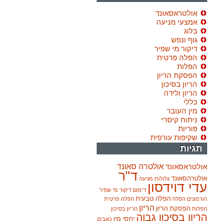
אולטראסאונד
אמצעי מניעה
בלוג
גוף ונפש
דיקור מי שפיר
הפלה פרטית
הפלות
הפסקת הריון
הריון בסיכון
הריון ולידה
כללי
מין העובר
ניתוח קיסרי
פוריות
שקיפות עורפית
תגיות
אולטרה סאונד
אולטראסאונד
ד"ר
אולטרהסאונד
גלולות מניעה
עדי דוידסון
דימום
דיקור מי שפיר
הפלה טבעית
הורמונים
הפלה
הפלה פרטית
הריון
הפסקת הריון
הפלות
הריון בסיכון
הריון בסיכון גבוה
יחסי מין
כאבים