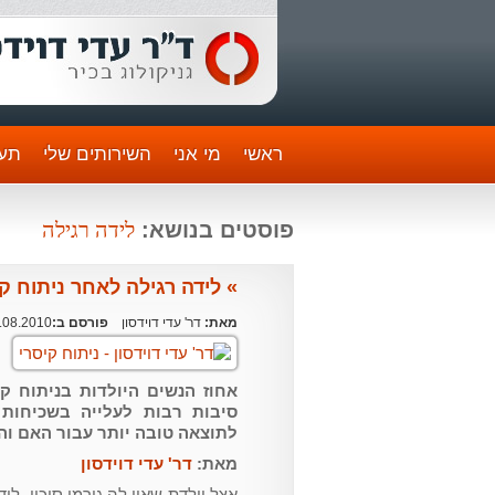
ראשי
מי אני
השירותים שלי
תעו
לידה רגילה
פוסטים בנושא:
» לידה רגילה לאחר ניתוח ק
מאת:
דר' עדי דוידסון
פורסם ב:
.08.2010
סיבות רבות לעלייה בשכיחות 
לתוצאה טובה יותר עבור האם וה
מאת:
דר' עדי דוידסון
אצל יולדת שאין לה גורמי סיכון, לי