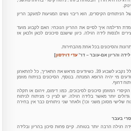
נוק.
 הניתוחים הקיסרים, הוא ריבוי נשים המגיעות למעקב הריון
ומדת הדילמה איך לסיים את ההריון הנוכחי: האם לקבוע מועד
ירים ולנסות לידה רגילה. כיוון שישנם סיכונים לכאן ולכאן אז
תרונות והסיכונים בכל אחת מהבחירות.
ידה והריון אם-עובר – דר'
עדי דוידסון
]
– הניתוח הקיסרי בדרך כלל נקבע לשבוע 39. כשיודעים מראש את התאריך, כל להתארגן
ודעים מי יהיה הרופא המנתח. בנוסף, הסיכונים בניתוח מוזמן
תוח דחוף.
קיסרי המוזמן סיכונים לסיבוכים, כמו: דימום, זיהום או תקלה
 גדולים יותר מאשר בלידה רגילה. יש לציין כי מניתוח לניתוח
וח שלישי מסוכן משני וכו') ולאחר שני ניתוחים כבר אין בחירה
סרי בעבר
דה רגילה הרבה יותר בטוחה. קיים פחות סיכון בהריון ובלידה