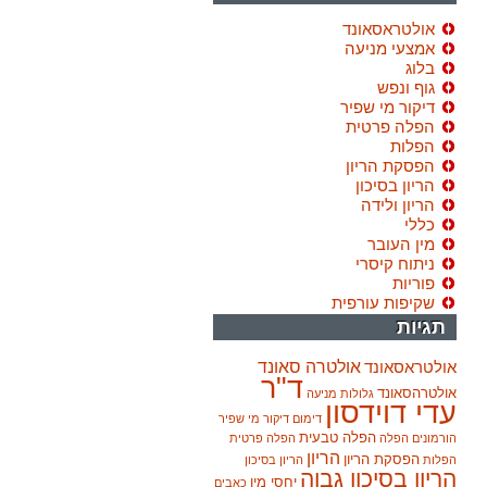
אולטראסאונד
אמצעי מניעה
בלוג
גוף ונפש
דיקור מי שפיר
הפלה פרטית
הפלות
הפסקת הריון
הריון בסיכון
הריון ולידה
כללי
מין העובר
ניתוח קיסרי
פוריות
שקיפות עורפית
תגיות
אולטרה סאונד
אולטראסאונד
ד"ר
אולטרהסאונד
גלולות מניעה
עדי דוידסון
דימום
דיקור מי שפיר
הפלה טבעית
הורמונים
הפלה
הפלה פרטית
הריון
הפסקת הריון
הפלות
הריון בסיכון
הריון בסיכון גבוה
יחסי מין
כאבים