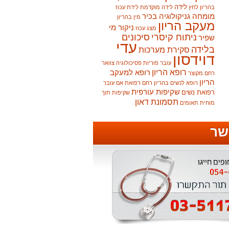
לידה
בהריון
לחץ
לידה מוקדמת
לידת עכוז
מומחה גניקולוגיה בכיר
מין בהריון
מעקב הריון
ניקור מי
מצג עכוז
ניתוח קיסרי
סיכונים
שפיר
עדי
בלידה
סקירת מערכות
דוידסון
עובר
פוריות
פסיכולוגיה
צוואר
רופא הריון
רופא למעקב
רחם מקוצר
הריון
רופא לנשים בהריון
רחם
רפואת אם עובר
שקיפות עורפית
רפואת נשים
שקיפות תוך
תסמונת דאון
מוחית
תאומים
שר