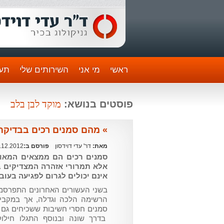
ראשי
מי אני
השירותים שלי
תעו
מוקד לבן בלב
פוסטים בנושא:
» מהם סמנים רכים בבדיקת
מאת:
דר' עדי דוידסון
פורסם ב:
.12.2012
סמנים רכים הם ממצאים המאו
אלא תמרורי אזהרה המצדיקים בי
אינם יכולים לגרום לפגיעה בעובר
בשני העשורים האחרונים התפרסמו 
הרשימה הלכה וגדלה, אך במקביל
סמנים חסרי חשיבות ששכיחים גם 
בדרך שונה ובנוסף התגלו חילוק