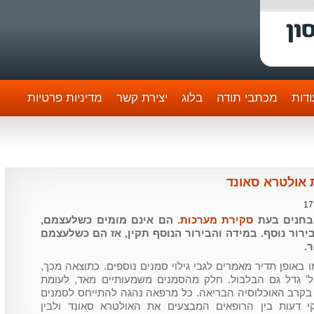
דות
מכתבי תודה
בלוג
יצירת קשר
מדיניות פרטיות
 אולטרא סאונד
17
בחנים בעת
סקירת מערכות
. הם אינם מומים כשלעצמם,
רור נוסף. במידה והבירור הנוסף תקין, אז הם כשלעצמם
.
באופן תדיר מאמרים לגבי גילוי סמנים נוספים. כתוצאה מכך,
' גדל גם הבלבול. חלק מהסמנים משמעותיים מאד, לעומת
בקרב האוכלוסיה הבריאה. כל מרפאה נהגה להתייחס לסמנים
י דעות בין הרופאים המבצעים את האולטרא סאונד ולבין