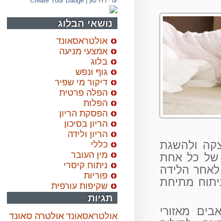
עדי דוידסון
|
Create Your Badge
נושאי הבלוג
אולטראסאונד
אמצעי מניעה
בלוג
גוף ונפש
דיקור מי שפיר
הפלה פרטית
הפלות
הפסקת הריון
הריון בסיכון
הריון ולידה
ה ולהשגת
כללי
מין העובר
ל כל אחת
ניתוח קיסרי
חר הלידה
פוריות
וח מתיחת
שקיפות עורפית
תגיות
ם מאזורי
אולטרה סאונד
אולטראסאונד