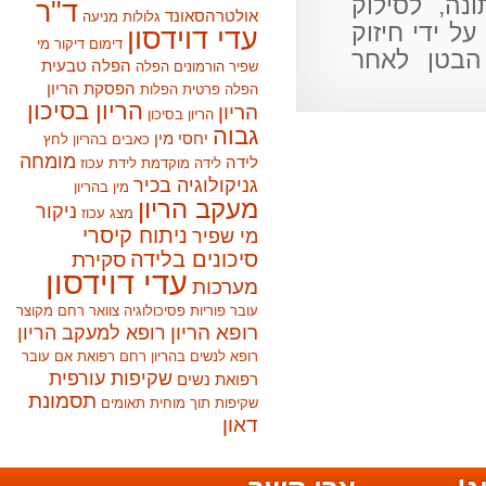
, לסילוק
ד"ר
אולטרהסאונד
גלולות מניעה
ידי חיזוק
עדי דוידסון
דימום
דיקור מי
בטן לאחר
הפלה טבעית
שפיר
הורמונים
הפלה
הפסקת הריון
הפלה פרטית
הפלות
הריון בסיכון
הריון
הריון בסיכון
גבוה
יחסי מין
כאבים בהריון
לחץ
מומחה
לידה
לידה מוקדמת
לידת עכוז
גניקולוגיה בכיר
מין בהריון
מעקב הריון
ניקור
מצג עכוז
ניתוח קיסרי
מי שפיר
סיכונים בלידה
סקירת
עדי דוידסון
מערכות
עובר
פוריות
פסיכולוגיה
צוואר רחם מקוצר
רופא הריון
רופא למעקב הריון
רופא לנשים בהריון
רחם
רפואת אם עובר
שקיפות עורפית
רפואת נשים
תסמונת
שקיפות תוך מוחית
תאומים
דאון