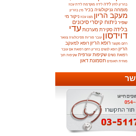
לידה
בהריון
לחץ
לידה מוקדמת
לידת עכוז
מומחה גניקולוגיה בכיר
מין בהריון
מעקב הריון
ניקור מי
מצג עכוז
ניתוח קיסרי
סיכונים
שפיר
עדי
בלידה
סקירת מערכות
דוידסון
עובר
פוריות
פסיכולוגיה
צוואר
רופא הריון
רופא למעקב
רחם מקוצר
הריון
רופא לנשים בהריון
רחם
רפואת אם עובר
שקיפות עורפית
רפואת נשים
שקיפות תוך
תסמונת דאון
מוחית
תאומים
שר