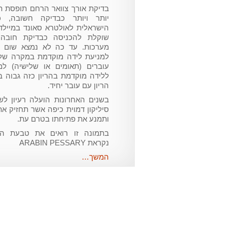
בדיקת אורך צוואר הרחם תופסת ת
יותר ויותר כבדיקה חשובה, 
הישראלית לאולטרא סאונד במיילדות
שוקלת להכניסה כבדיקת חובה
מערכות. עד כה לא נמצא שום ט
למניעת לידה מוקדמת במקרה של 
עוברים (תאומים או שלישיה) למ
ללידה מוקדמת בהריון כזה גבוה 
הריון עם עובר יחיד.
בשנים האחרונות הועלה רעיון ל
סיליקון דמוית כיפה אשר תחזיק א
ותמנע את פתיחתו בטרם עת.
בתמונה זו רואים את טבעת הסי
נקראת ARABIN PESSARY
המשך…