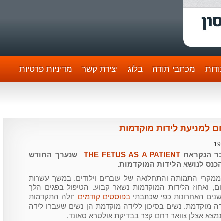
דות
מכתבי תודה
בלוג
יצירת קשר
מדיניות פרטיות
ם למניעת לידות מוקדמות
19
בר הנקראת
THE FETUS AS A PATIENT
שנערך החודש
כנס לנושא הלידות המוקדמות.
ממקרי התמותה והתחלואה של עוברים וילודים. במשך עשרות
 ואחוז הלידות המוקדמות נשאר קבוע. הטיפול בפגים הלך
נים האחרונות כפי שכתבתי
בפוסטים
קודמים
חלה התקדמות
ה מוקדמת. נשים בסיכון ללידה מוקדמת הן נשים שעברו לידה
מצא אצלן צוואר רחם קצר בבדיקת אולטרא סאונד.