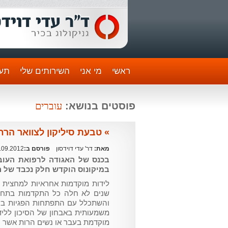
ראשי
מי אני
השירותים שלי
תעו
עוברים
פוסטים בנושא:
» טבעת סיליקון לצוואר הרח
מאת:
דר' עדי דוידסון
פורסם ב:
.09.2012
בכנס של האגודה לרפואת העו
במיקונוס הוקדש חלק נכבד של ה
לידות מוקדמות אחראיות למחצית 
שנים לא חלה כל התקדמות בתחום,
והשתכלל עם התפתחות הפגיות בש
משמעותית באבחון של הסיכון לליד
מוקדמת בעבר או נשים הרות אשר נ