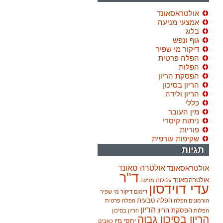
אולטראסאונד
אמצעי מניעה
בלוג
גוף ונפש
דיקור מי שפיר
הפלה פרטית
הפלות
הפסקת הריון
הריון בסיכון
הריון ולידה
כללי
מין העובר
ניתוח קיסרי
פוריות
שקיפות עורפית
תגיות
אולטרה סאונד
אולטראסאונד
ד"ר
אולטרהסאונד
גלולות מניעה
עדי דוידסון
דימום
דיקור מי שפיר
הפלה טבעית
הורמונים
הפלה
הפלה פרטית
הריון
הפסקת הריון
הפלות
הריון בסיכון
הריון בסיכון גבוה
יחסי מין
כאבים