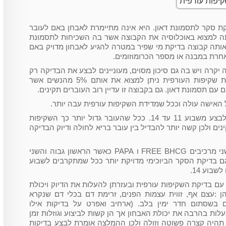
ת סקר לתסמונת דאון. היא אינה מתיימרת לאבחן באם לעובר
רתה למצוא באוכלוסיה את הקבוצה אשר בה השכיחות לתסמונת
לאותה קבוצה בדיקת מי שפיר במטרה להגיע לאבחון מדויק באם
אחרת במבנה או מספר הכרומוזומים.
 יקרה ויש בה גם סיכון מסוים, מעוניינים לבצע את הבדיקה רק
ל 5% מכלל הנשים. בעזרת בדיקת שקיפות העורפית ניתן למצוא את אותם 5% מהנשים אשר
ל האישה עולה וככל שמדידת השקיפות עורפית עבה יותר.
את בדיקת השקיפות עורפית ניתן לבצע משבוע 11 עד 14. ככל שהעובר גדול יותר כך השקיפות
ים ולכן קשה יותר להבדיל בין עובר בריא לחולה ודיוק הבדיקה
בבדיקת הסקר הביוכימי נבדקים שני מרכיבים FREE BHCG ו PAPA כאשר הראשון גבוה והשני
 גם בדיקת הסקר הביוכימי מדויקת יותר ככל שמתקרבים לשבוע
ד עם בדיקת השקיפות עורפית ובעזרתן להעלות את הדיוק ויכולת
הן :עצם אף, זווית עצמות הפנים, זרימת דם בכלי דם שנקרא
DU וזרימת דם בשסתום חדר ימין בלב. (ארחיב ואפרט על בדיקות אילו
עלות בהרבה את יכולת האבחון אך הן קשות לביצוע וגוזלות זמן
א תהיה קצרה פשוטה וזולה ולכן ההמלצה אומרת לבצע בדיקות