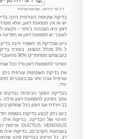
ד"ר עדי דוידסון - שקיפות עורפית
בדיקת שקיפות העורפית הינה בדיק
יש או אין תסמונת דאון, אלא מט
דאון היא הגבוהה ביותר – ולבצע 
לעובר יש תסמונת דאון או הפרעה 
כיוון שבדיקת מי השפיר הינה בדיקה
בקבוצתם מסתתרים 90% מהעוברים עם תסמונת דאון. גם בקבוצה זו עדיין רוב העוברים תקינים.
הסיכוי לתסמונת דאון גדל ככל שגי
עורפית עבה יותר גם בעוברים התקינ
יורד.
נמוך הסיכון לתסמונת דאון גדלה.
11 ויורדת עם הזמן ככל שמתקרבים לשבוע 14.
כיום ניתן לבצע בדיקות נוספות יח
הזיהוי של הבדיקה. בדיקות אילו 
CTUS VENOSUS
בשבועות הקרובים). בדיקות אילו מ
רב. כל הרעיון בבדיקת סינון שהי