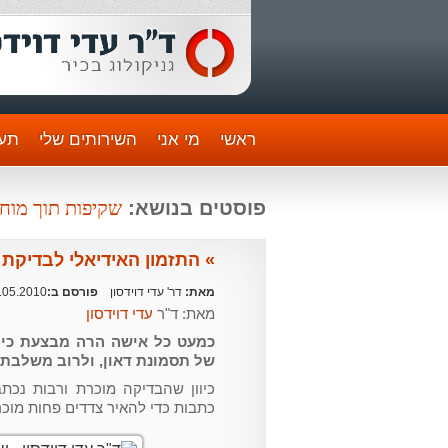
ראשי
מי אני
השירותים שלי
תעו
שקיפות תוך מוח
פוסטים בנושא:
» התזמון האידיאלי לבדיקת 
מאת:
דר' עדי דוידסון
פורסם ב:
.05.2010
מאת: ד"ר
עדי דוידסון
כמעט כל אישה הרה מבצעת כיו
של תסמונת דאון, ולרוב משלבת 
כיוון שהבדיקה מוכרת ורבות נכ
כתבות כדי להאיר צדדים פחות מוכר