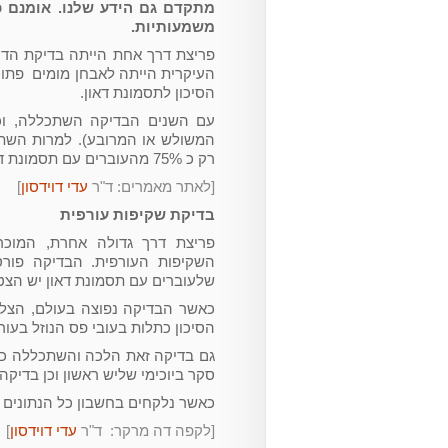
מתקדם גם הידע שלנו. אומנם 
משמעותיות.
העיקרית הייתה לאבחן מומים פתוח
הסיכון לתסמונת דאון.
עם השנים הבדיקה השתכללה, וכע
המשולש או המרובע). למרות השתכ
רק כ 75% מהעוברים עם תסמונת דאון.
[לאתר מאמרים: ד"ר
עדי דוידסון
]
בדיקת שקיפות עורפית
פריצת דרך גדולה אחרת, המוכר
שלעוברים עם תסמונת דאון יש הצטב
כאשר הבדיקה נפוצה בעולם, הצליח
הסיכון כתלות בעובי פס הנוזל בעור
גם בדיקה זאת הלכה והשתכללה כל 
סקר ביוכימי שליש ראשון וכן בדיקה
כאשר נלקחים בחשבון כל הנתונים ניתן למנוע 95% מהעוברים
[לקפה דה מרקר: ד"ר
עדי דוידסון
]