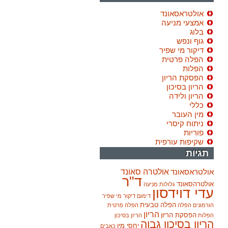
אולטראסאונד
אמצעי מניעה
בלוג
גוף ונפש
דיקור מי שפיר
הפלה פרטית
הפלות
הפסקת הריון
הריון בסיכון
הריון ולידה
כללי
מין העובר
ניתוח קיסרי
פוריות
שקיפות עורפית
תגיות
אולטרה סאונד
אולטראסאונד
ד"ר
אולטרהסאונד
גלולות מניעה
עדי דוידסון
דימום
דיקור מי שפיר
הפלה טבעית
הורמונים
הפלה
הפלה פרטית
הריון
הפסקת הריון
הפלות
הריון בסיכון
הריון בסיכון גבוה
יחסי מין
כאבים