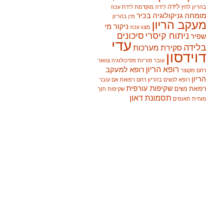
לידה
בהריון
לחץ
לידה מוקדמת
לידת עכוז
מומחה גניקולוגיה בכיר
מין בהריון
מעקב הריון
ניקור מי
מצג עכוז
ניתוח קיסרי
סיכונים
שפיר
עדי
בלידה
סקירת מערכות
דוידסון
עובר
פוריות
פסיכולוגיה
צוואר
רופא הריון
רופא למעקב
רחם מקוצר
הריון
רופא לנשים בהריון
רחם
רפואת אם עובר
שקיפות עורפית
רפואת נשים
שקיפות תוך
תסמונת דאון
מוחית
תאומים