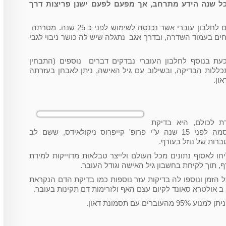
כל שנה הידע מתרחב, אך מפעם לפעם ישנן פריצות דרך
פריצת דרך אחת הייתה בדיקת הדם לחלבון עוברי אשר נכנסה לשימוש לפני כ 25 שנה. מטרתה
ים בעמוד השדרה, ובדרך אגב נתגלה שיש לה כושר ניבוי לגבי
ת בנוסף לחלבון העוברי נבדקים דברים נוספים (התבחין
ללות הבדיקה, ובשילוב עם גיל האישה, ניתן לאבחן בעזרתה
ת לכולם, היא בדיקת
השקיפות העורפית. הבדיקה פורסמה לפני 15 שנה ע"י פרופ' קייפרוס ניקולאידס, ששם לב
רות של נוזל בעורף.
ו לאסוף נתונים מכל העולם ולייצר טבלאות מדוייקות למידת
ף, תוך לקיחת בחשבון גיל האישה וגודל העובר.
הזמן ונוספו לה בדיקות עזר נוספות כמו בדיקת הדם הנקראת
 ב אולטרא סאונד לקיום עצם האף ולזרימות דם תקינות בעובר.
 עם תסמונת דאון.