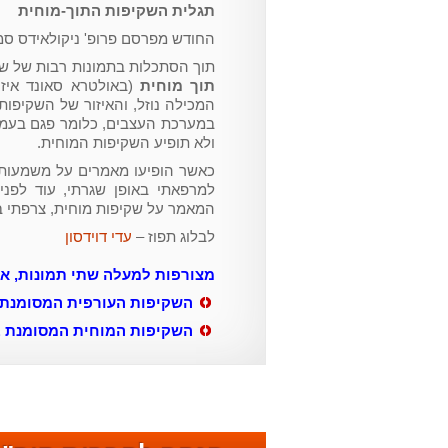
תגלית השקיפות התוך-מוחית
החודש מפרסם פרופ' ניקולאידס סמן
תוך הסתכלות בתמונות רבות של שקי
תוך מוחית
(באולטרא סאונד איזו
המכילה נוזל, והאיזור של השקיפו
במערכת העצבים, כלומר פגם בעמו
ולא תופיע השקיפות המוחית.
כאשר הופיעו מאמרים על משמעות
למרפאתי באופן שגרתי, עוד לפנ
המאמר על שקיפות מוחית, צרפתי 
לבלוג תפוז –
עדי דוידסון
מצורפות למעלה שתי תמונות, אחת בשבוע 11 ו
השקיפות העורפית המסומנת ב 
השקיפות המוחית המסומנת ב IT ואת עצם הא